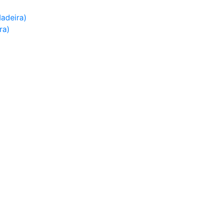
adeira)
ra)