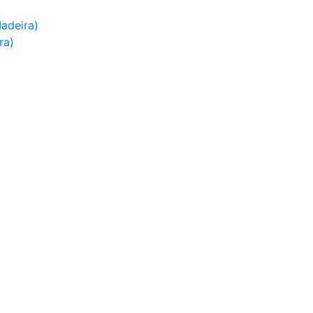
adeira)
ra)