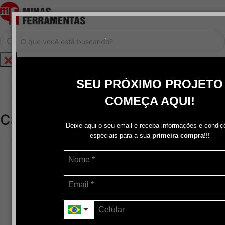
.
Home
SEU PRÓXIMO PROJETO
Cadastrar / Logar
Central de Atendimento
COMEÇA AQUI!
Categorias
Deixe aqui o seu email e receba informações e condiç
especiais para a sua
primeira compra!!!
Abrasivos
+
Disco de Corte
Disco de Corte e Desbaste-Dupla Aplicação
Disco de Desbaste
Escovas de Aço
Escovas de Latão
Lixas
Pasta Para Assentar Válvula