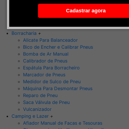
Pedra de Afiar
Cadastrar agora
Polimento
Ponta Montada (Oxido de Alumínio)
Rebolos
Borracharia
+
Alicate Para Balanceador
Bico de Encher e Calibrar Pneus
Bomba de Ar Manual
Calibrador de Pneus
Espátula Para Borracheiro
Marcador de Pneus
Medidor de Sulco de Pneu
Máquina Para Desmontar Pneus
Reparo de Pneu
Saca Válvula de Pneu
Vulcanizador
Camping e Lazer
+
Afiador Manual de Facas e Tesouras