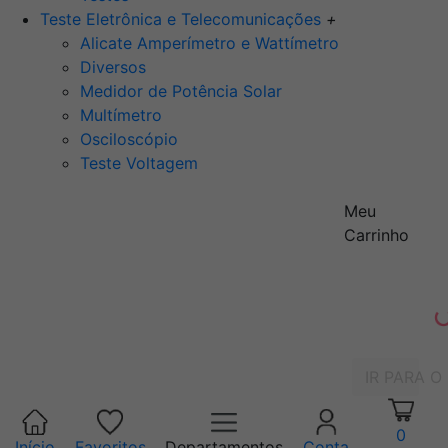
Teste Eletrônica e Telecomunicações
+
Alicate Amperímetro e Wattímetro
Diversos
Medidor de Potência Solar
Multímetro
Osciloscópio
Teste Voltagem
Meu
Carrinho
IR PARA O
0
Início
Favoritos
Departamentos
Conta