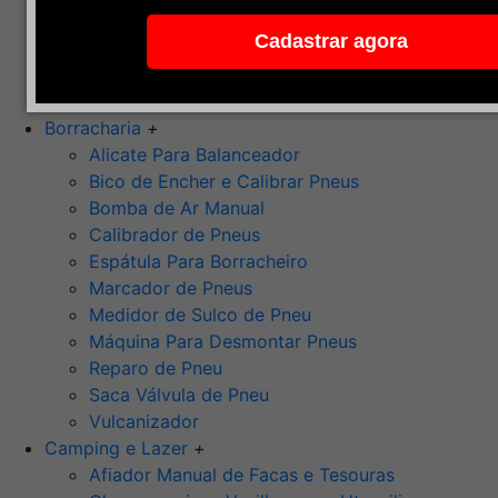
Pedra de Afiar
Cadastrar agora
Polimento
Ponta Montada (Oxido de Alumínio)
Rebolos
Borracharia
+
Alicate Para Balanceador
Bico de Encher e Calibrar Pneus
Bomba de Ar Manual
Calibrador de Pneus
Espátula Para Borracheiro
Marcador de Pneus
Medidor de Sulco de Pneu
Máquina Para Desmontar Pneus
Reparo de Pneu
Saca Válvula de Pneu
Vulcanizador
Camping e Lazer
+
Afiador Manual de Facas e Tesouras