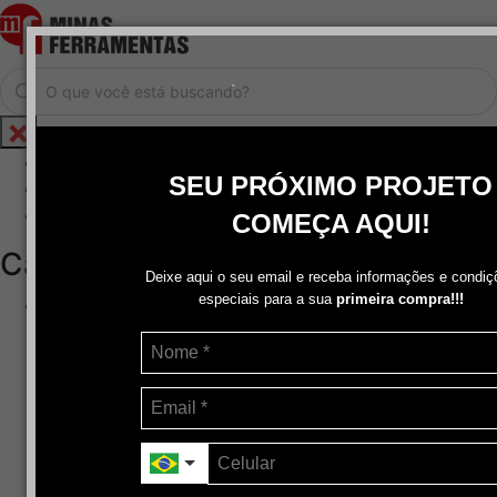
.
Home
SEU PRÓXIMO PROJETO
Cadastrar / Logar
Central de Atendimento
COMEÇA AQUI!
Categorias
Deixe aqui o seu email e receba informações e condiç
especiais para a sua
primeira compra!!!
Abrasivos
+
Disco de Corte
Disco de Corte e Desbaste-Dupla Aplicação
Disco de Desbaste
Escovas de Aço
Escovas de Latão
Lixas
Pasta Para Assentar Válvula