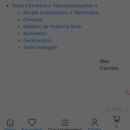
Teste Eletrônica e Telecomunicações
+
Alicate Amperímetro e Wattímetro
Diversos
Medidor de Potência Solar
Multímetro
Osciloscópio
Teste Voltagem
Meu
Carrinho
IR PARA O
0
Início
Favoritos
Departamentos
Conta