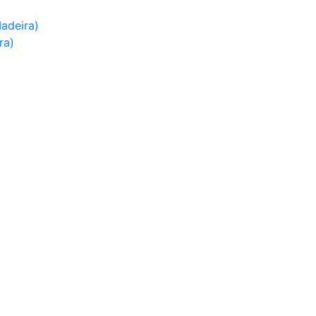
adeira)
ra)