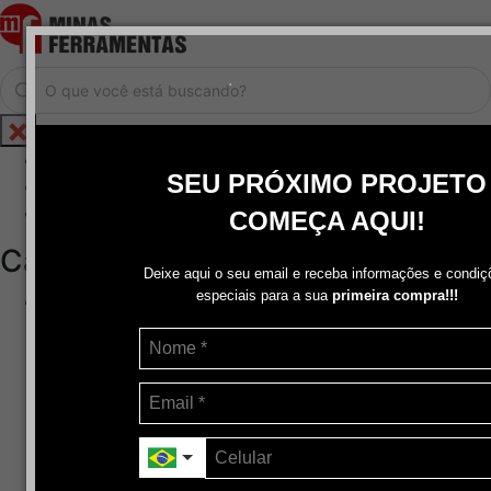
.
Home
SEU PRÓXIMO PROJETO
Cadastrar / Logar
Central de Atendimento
COMEÇA AQUI!
Categorias
Deixe aqui o seu email e receba informações e condiç
especiais para a sua
primeira compra!!!
Abrasivos
+
Disco de Corte
Disco de Corte e Desbaste-Dupla Aplicação
Disco de Desbaste
Escovas de Aço
Escovas de Latão
Lixas
Pasta Para Assentar Válvula