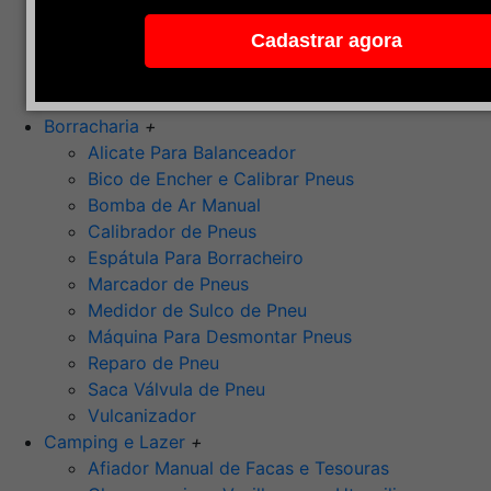
Pedra de Afiar
Cadastrar agora
Polimento
Ponta Montada (Oxido de Alumínio)
Rebolos
Borracharia
+
Alicate Para Balanceador
Bico de Encher e Calibrar Pneus
Bomba de Ar Manual
Calibrador de Pneus
Espátula Para Borracheiro
Marcador de Pneus
Medidor de Sulco de Pneu
Máquina Para Desmontar Pneus
Reparo de Pneu
Saca Válvula de Pneu
Vulcanizador
Camping e Lazer
+
Afiador Manual de Facas e Tesouras