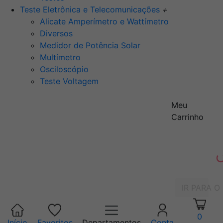
Teste Eletrônica e Telecomunicações
+
Alicate Amperímetro e Wattímetro
Diversos
Medidor de Potência Solar
Multímetro
Osciloscópio
Teste Voltagem
Meu
Carrinho
IR PARA O
0
Início
Favoritos
Departamentos
Conta