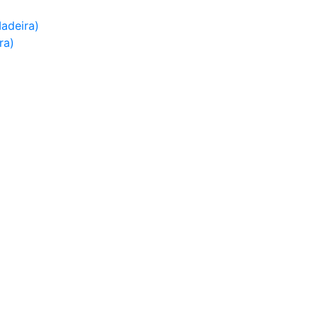
adeira)
ra)