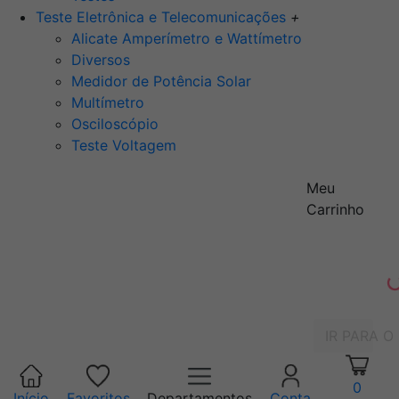
Teste Eletrônica e Telecomunicações
+
Alicate Amperímetro e Wattímetro
Diversos
Medidor de Potência Solar
Multímetro
Osciloscópio
Teste Voltagem
Meu
Carrinho
IR PARA O
0
Início
Favoritos
Departamentos
Conta