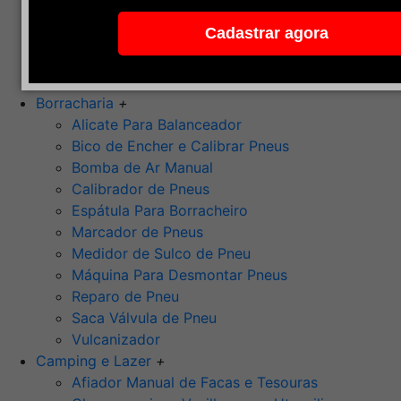
Pedra de Afiar
Cadastrar agora
Polimento
Ponta Montada (Oxido de Alumínio)
Rebolos
Borracharia
+
Alicate Para Balanceador
Bico de Encher e Calibrar Pneus
Bomba de Ar Manual
Calibrador de Pneus
Espátula Para Borracheiro
Marcador de Pneus
Medidor de Sulco de Pneu
Máquina Para Desmontar Pneus
Reparo de Pneu
Saca Válvula de Pneu
Vulcanizador
Camping e Lazer
+
Afiador Manual de Facas e Tesouras