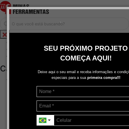
.
Home
SEU PRÓXIMO PROJETO
Cadastrar / Logar
Central de Atendimento
COMEÇA AQUI!
Categorias
Deixe aqui o seu email e receba informações e condiç
especiais para a sua
primeira compra!!!
Abrasivos
+
Disco de Corte
Disco de Corte e Desbaste-Dupla Aplicação
Disco de Desbaste
Escovas de Aço
Escovas de Latão
Lixas
Pasta Para Assentar Válvula