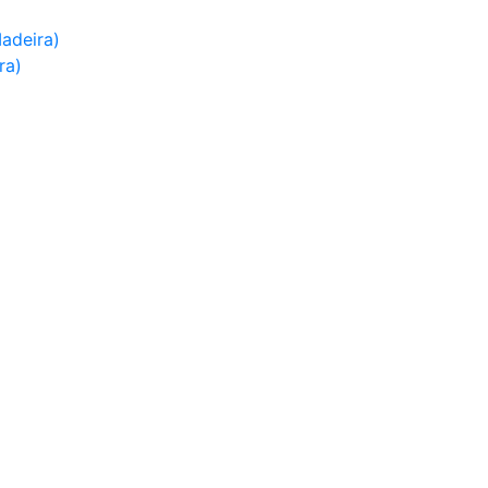
adeira)
ra)