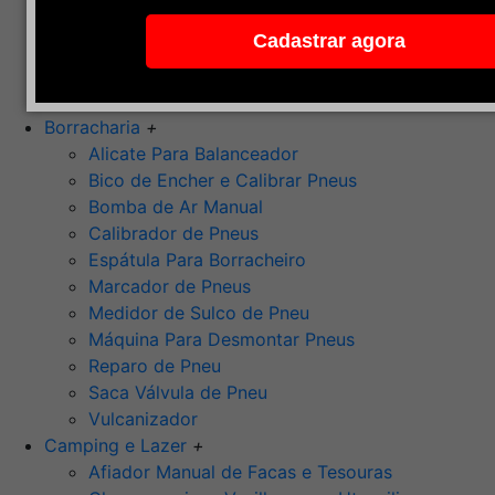
Pedra de Afiar
Cadastrar agora
Polimento
Ponta Montada (Oxido de Alumínio)
Rebolos
Borracharia
+
Alicate Para Balanceador
Bico de Encher e Calibrar Pneus
Bomba de Ar Manual
Calibrador de Pneus
Espátula Para Borracheiro
Marcador de Pneus
Medidor de Sulco de Pneu
Máquina Para Desmontar Pneus
Reparo de Pneu
Saca Válvula de Pneu
Vulcanizador
Camping e Lazer
+
Afiador Manual de Facas e Tesouras