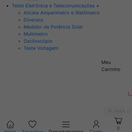
Teste Eletrônica e Telecomunicações
+
Alicate Amperímetro e Wattímetro
Diversos
Medidor de Potência Solar
Multímetro
Osciloscópio
Teste Voltagem
Meu
Carrinho
IR PARA O
0
Início
Favoritos
Departamentos
Conta