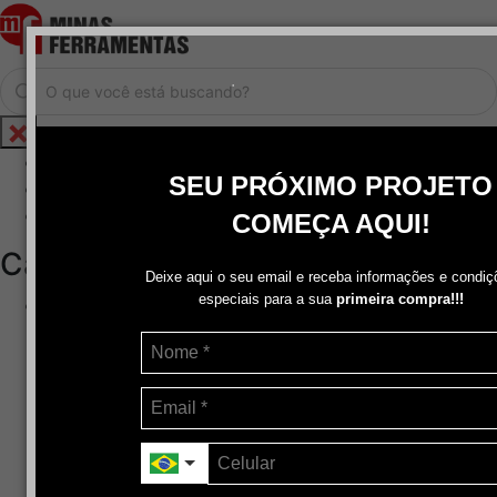
.
Home
SEU PRÓXIMO PROJETO
Cadastrar / Logar
Central de Atendimento
COMEÇA AQUI!
Categorias
Deixe aqui o seu email e receba informações e condiç
especiais para a sua
primeira compra!!!
Abrasivos
+
Disco de Corte
Disco de Corte e Desbaste-Dupla Aplicação
Disco de Desbaste
Escovas de Aço
Escovas de Latão
Lixas
Pasta Para Assentar Válvula