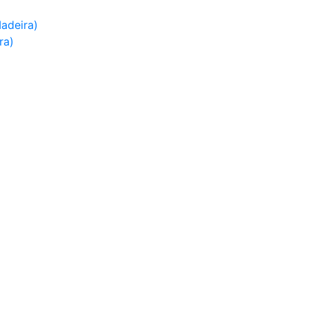
adeira)
ra)