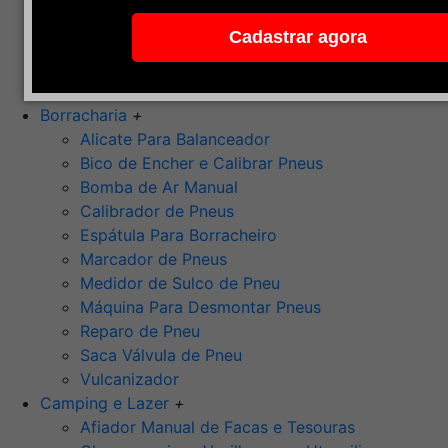
Pedra de Afiar
Cadastrar agora
Polimento
Ponta Montada (Oxido de Alumínio)
Rebolos
Borracharia
+
Alicate Para Balanceador
Bico de Encher e Calibrar Pneus
Bomba de Ar Manual
Calibrador de Pneus
Espátula Para Borracheiro
Marcador de Pneus
Medidor de Sulco de Pneu
Máquina Para Desmontar Pneus
Reparo de Pneu
Saca Válvula de Pneu
Vulcanizador
Camping e Lazer
+
Afiador Manual de Facas e Tesouras