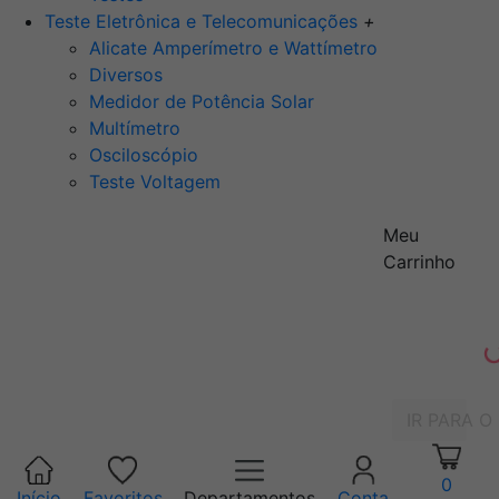
Teste Eletrônica e Telecomunicações
+
Alicate Amperímetro e Wattímetro
Diversos
Medidor de Potência Solar
Multímetro
Osciloscópio
Teste Voltagem
Meu
Carrinho
IR PARA O
0
Início
Favoritos
Departamentos
Conta