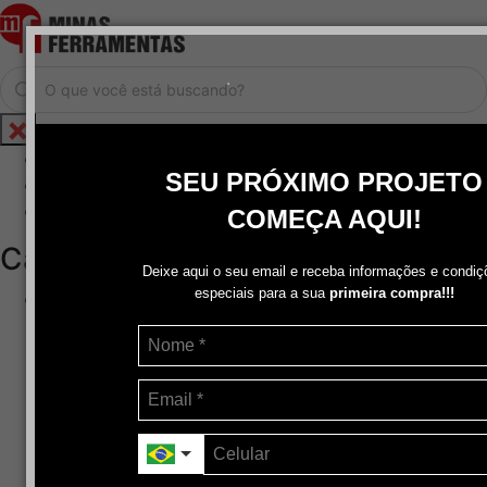
.
Home
SEU PRÓXIMO PROJETO
Cadastrar / Logar
Central de Atendimento
COMEÇA AQUI!
Categorias
Deixe aqui o seu email e receba informações e condiç
especiais para a sua
primeira compra!!!
Abrasivos
+
Disco de Corte
Disco de Corte e Desbaste-Dupla Aplicação
Disco de Desbaste
Escovas de Aço
Escovas de Latão
Lixas
Pasta Para Assentar Válvula