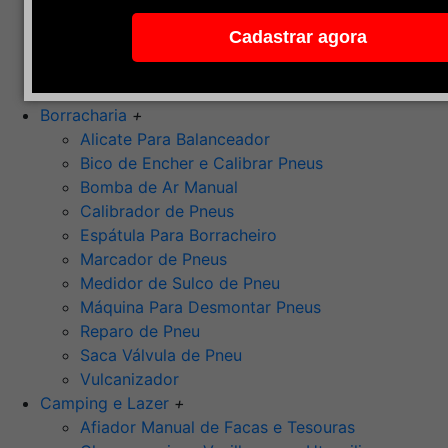
Pedra de Afiar
Cadastrar agora
Polimento
Ponta Montada (Oxido de Alumínio)
Rebolos
Borracharia
+
Alicate Para Balanceador
Bico de Encher e Calibrar Pneus
Bomba de Ar Manual
Calibrador de Pneus
Espátula Para Borracheiro
Marcador de Pneus
Medidor de Sulco de Pneu
Máquina Para Desmontar Pneus
Reparo de Pneu
Saca Válvula de Pneu
Vulcanizador
Camping e Lazer
+
Afiador Manual de Facas e Tesouras