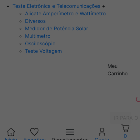
Teste Eletrônica e Telecomunicações
+
Alicate Amperímetro e Wattímetro
Diversos
Medidor de Potência Solar
Multímetro
Osciloscópio
Teste Voltagem
Meu
Carrinho
IR PARA O
0
Início
Favoritos
Departamentos
Conta