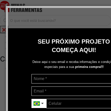
.
Home
SEU PRÓXIMO PROJETO
Cadastrar / Logar
Central de Atendimento
COMEÇA AQUI!
Categorias
Deixe aqui o seu email e receba informações e condiç
especiais para a sua
primeira compra!!!
Abrasivos
+
Disco de Corte
Disco de Corte e Desbaste-Dupla Aplicação
Disco de Desbaste
Escovas de Aço
Escovas de Latão
Lixas
Pasta Para Assentar Válvula