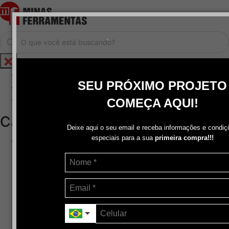
.
Home
SEU PRÓXIMO PROJETO
Cadastrar / Logar
Central de Atendimento
COMEÇA AQUI!
Categorias
Deixe aqui o seu email e receba informações e condiç
especiais para a sua
primeira compra!!!
Abrasivos
+
Disco de Corte
Disco de Corte e Desbaste-Dupla Aplicação
Disco de Desbaste
Escovas de Aço
Escovas de Latão
Lixas
Pasta Para Assentar Válvula