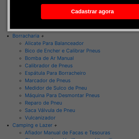
Pedra de Afiar
Cadastrar agora
Polimento
Ponta Montada (Oxido de Alumínio)
Rebolos
Borracharia
+
Alicate Para Balanceador
Bico de Encher e Calibrar Pneus
Bomba de Ar Manual
Calibrador de Pneus
Espátula Para Borracheiro
Marcador de Pneus
Medidor de Sulco de Pneu
Máquina Para Desmontar Pneus
Reparo de Pneu
Saca Válvula de Pneu
Vulcanizador
Camping e Lazer
+
Afiador Manual de Facas e Tesouras