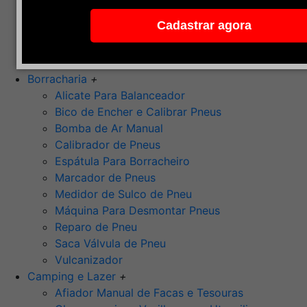
Pedra de Afiar
Cadastrar agora
Polimento
Ponta Montada (Oxido de Alumínio)
Rebolos
Borracharia
+
Alicate Para Balanceador
Bico de Encher e Calibrar Pneus
Bomba de Ar Manual
Calibrador de Pneus
Espátula Para Borracheiro
Marcador de Pneus
Medidor de Sulco de Pneu
Máquina Para Desmontar Pneus
Reparo de Pneu
Saca Válvula de Pneu
Vulcanizador
Camping e Lazer
+
Afiador Manual de Facas e Tesouras