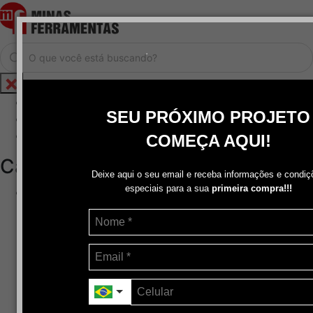
.
Home
SEU PRÓXIMO PROJETO
Cadastrar / Logar
Central de Atendimento
COMEÇA AQUI!
Categorias
Deixe aqui o seu email e receba informações e condiç
especiais para a sua
primeira compra!!!
Abrasivos
+
Disco de Corte
Disco de Corte e Desbaste-Dupla Aplicação
Disco de Desbaste
Escovas de Aço
Escovas de Latão
Lixas
Pasta Para Assentar Válvula