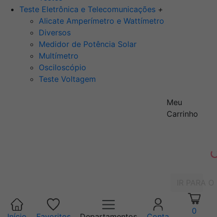
Teste Eletrônica e Telecomunicações
+
Alicate Amperímetro e Wattímetro
Diversos
Medidor de Potência Solar
Multímetro
Osciloscópio
Teste Voltagem
Meu
Carrinho
IR PARA O
0
Início
Favoritos
Departamentos
Conta