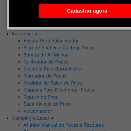
Pedra de Afiar
Cadastrar agora
Polimento
Ponta Montada (Oxido de Alumínio)
Rebolos
Borracharia
+
Alicate Para Balanceador
Bico de Encher e Calibrar Pneus
Bomba de Ar Manual
Calibrador de Pneus
Espátula Para Borracheiro
Marcador de Pneus
Medidor de Sulco de Pneu
Máquina Para Desmontar Pneus
Reparo de Pneu
Saca Válvula de Pneu
Vulcanizador
Camping e Lazer
+
Afiador Manual de Facas e Tesouras