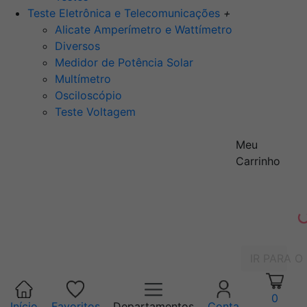
Teste Eletrônica e Telecomunicações
+
Alicate Amperímetro e Wattímetro
Diversos
Medidor de Potência Solar
Multímetro
Osciloscópio
Teste Voltagem
Meu
Carrinho
IR PARA O
0
Início
Favoritos
Departamentos
Conta