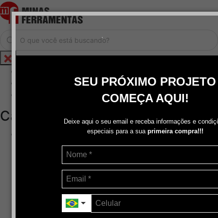
.
Home
SEU PRÓXIMO PROJETO
Cadastrar / Logar
Central de Atendimento
COMEÇA AQUI!
Categorias
Deixe aqui o seu email e receba informações e condiç
especiais para a sua
primeira compra!!!
Abrasivos
+
Disco de Corte
Disco de Corte e Desbaste-Dupla Aplicação
Disco de Desbaste
Escovas de Aço
Escovas de Latão
Lixas
Pasta Para Assentar Válvula