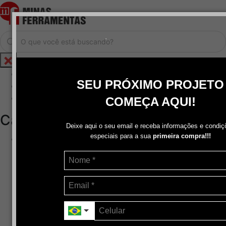
.
Home
SEU PRÓXIMO PROJETO
Cadastrar / Logar
Central de Atendimento
COMEÇA AQUI!
Categorias
Deixe aqui o seu email e receba informações e condiç
especiais para a sua
primeira compra!!!
Abrasivos
+
Disco de Corte
Disco de Corte e Desbaste-Dupla Aplicação
Disco de Desbaste
Escovas de Aço
Escovas de Latão
Lixas
Pasta Para Assentar Válvula