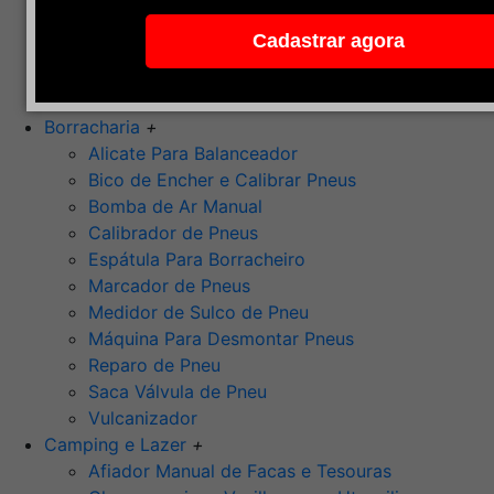
Pedra de Afiar
Cadastrar agora
Polimento
Ponta Montada (Oxido de Alumínio)
Rebolos
Borracharia
+
Alicate Para Balanceador
Bico de Encher e Calibrar Pneus
Bomba de Ar Manual
Calibrador de Pneus
Espátula Para Borracheiro
Marcador de Pneus
Medidor de Sulco de Pneu
Máquina Para Desmontar Pneus
Reparo de Pneu
Saca Válvula de Pneu
Vulcanizador
Camping e Lazer
+
Afiador Manual de Facas e Tesouras