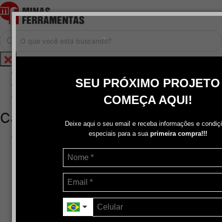
.
Home
SEU PRÓXIMO PROJETO
Cadastrar / Logar
Central de Atendimento
COMEÇA AQUI!
Categorias
Deixe aqui o seu email e receba informações e condiç
especiais para a sua
primeira compra!!!
Abrasivos
+
Disco de Corte
Disco de Corte e Desbaste-Dupla Aplicação
Disco de Desbaste
Escovas de Aço
Escovas de Latão
Lixas
Pasta Para Assentar Válvula