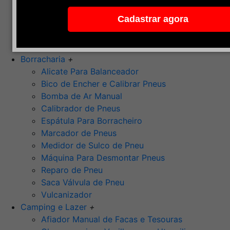
Pedra de Afiar
Cadastrar agora
Polimento
Ponta Montada (Oxido de Alumínio)
Rebolos
Borracharia
+
Alicate Para Balanceador
Bico de Encher e Calibrar Pneus
Bomba de Ar Manual
Calibrador de Pneus
Espátula Para Borracheiro
Marcador de Pneus
Medidor de Sulco de Pneu
Máquina Para Desmontar Pneus
Reparo de Pneu
Saca Válvula de Pneu
Vulcanizador
Camping e Lazer
+
Afiador Manual de Facas e Tesouras