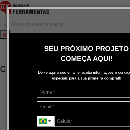
.
Home
SEU PRÓXIMO PROJETO
Cadastrar / Logar
Central de Atendimento
COMEÇA AQUI!
Categorias
Deixe aqui o seu email e receba informações e condiç
especiais para a sua
primeira compra!!!
Abrasivos
+
Disco de Corte
Disco de Corte e Desbaste-Dupla Aplicação
Disco de Desbaste
Escovas de Aço
Escovas de Latão
Lixas
Pasta Para Assentar Válvula