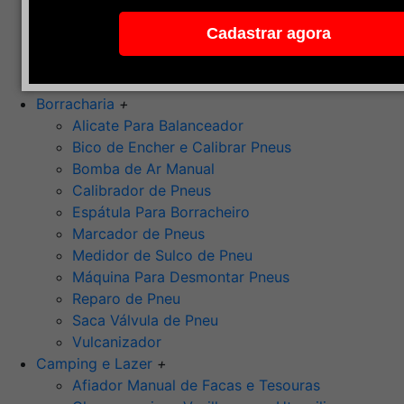
Pedra de Afiar
Cadastrar agora
Polimento
Ponta Montada (Oxido de Alumínio)
Rebolos
Borracharia
+
Alicate Para Balanceador
Bico de Encher e Calibrar Pneus
Bomba de Ar Manual
Calibrador de Pneus
Espátula Para Borracheiro
Marcador de Pneus
Medidor de Sulco de Pneu
Máquina Para Desmontar Pneus
Reparo de Pneu
Saca Válvula de Pneu
Vulcanizador
Camping e Lazer
+
Afiador Manual de Facas e Tesouras