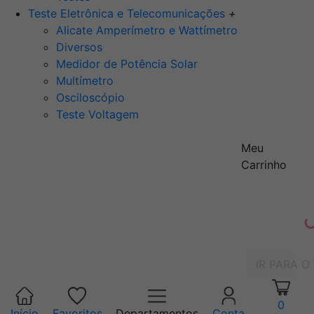
Teste Eletrônica e Telecomunicações
+
Alicate Amperímetro e Wattímetro
Diversos
Medidor de Potência Solar
Multímetro
Osciloscópio
Teste Voltagem
Meu
Carrinho
IR PARA O
0
Início
Favoritos
Departamentos
Conta